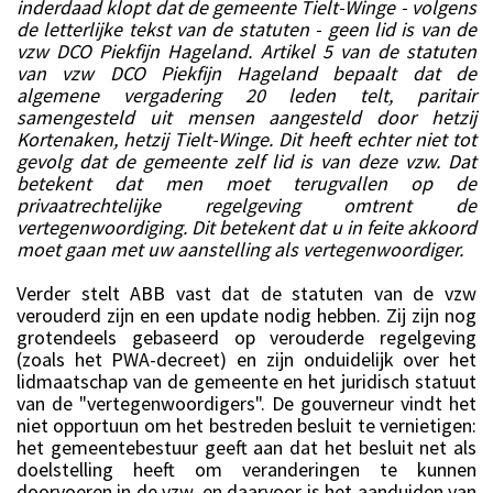
inderdaad klopt dat de gemeente Tielt-Winge - volgens
de letterlijke tekst van de statuten - geen lid is van de
vzw DCO Piekfijn Hageland. Artikel 5 van de statuten
van vzw DCO Piekfijn Hageland bepaalt dat de
algemene vergadering 20 leden telt, paritair
samengesteld uit mensen aangesteld door hetzij
Kortenaken, hetzij Tielt-Winge. Dit heeft echter niet tot
gevolg dat de gemeente zelf lid is van deze vzw. Dat
betekent dat men moet terugvallen op de
privaatrechtelijke regelgeving omtrent de
vertegenwoordiging. Dit betekent dat u in feite akkoord
moet gaan met uw aanstelling als vertegenwoordiger.
Verder stelt ABB vast dat de statuten van de vzw
verouderd zijn en een update nodig hebben. Zij zijn nog
grotendeels gebaseerd op verouderde regelgeving
(zoals het PWA-decreet) en zijn onduidelijk over het
lidmaatschap van de gemeente en het juridisch statuut
van de "vertegenwoordigers". De gouverneur vindt het
niet opportuun om het bestreden besluit te vernietigen:
het gemeentebestuur geeft aan dat het besluit net als
doelstelling heeft om veranderingen te kunnen
doorvoeren in de vzw, en daarvoor is het aanduiden van