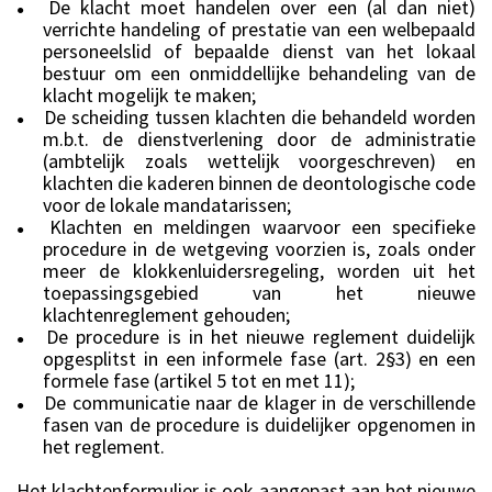
De klacht moet handelen over een (al dan niet)
●
verrichte handeling of prestatie van een welbepaald
personeelslid of bepaalde dienst van het lokaal
bestuur om een onmiddellijke behandeling van de
klacht mogelijk te maken;
De scheiding tussen klachten die behandeld worden
●
m.b.t. de dienstverlening door de administratie
(ambtelijk zoals wettelijk voorgeschreven) en
klachten die kaderen binnen de deontologische code
voor de lokale mandatarissen;
Klachten en meldingen waarvoor een specifieke
●
procedure in de wetgeving voorzien is, zoals onder
meer de klokkenluidersregeling, worden uit het
toepassingsgebied van het nieuwe
klachtenreglement gehouden;
De procedure is in het nieuwe reglement duidelijk
●
opgesplitst in een informele fase (art. 2§3) en een
formele fase (artikel 5 tot en met 11);
De communicatie naar de klager in de verschillende
●
fasen van de procedure is duidelijker opgenomen in
het reglement.
Het klachtenformulier is ook aangepast aan het nieuwe