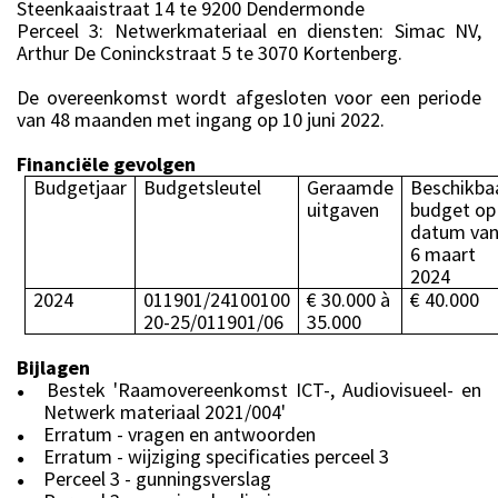
Steenkaaistraat 14 te 9200 Dendermonde
Perceel 3: Netwerkmateriaal en diensten: Simac NV,
Arthur De Coninckstraat 5 te 3070 Kortenberg.
De overeenkomst wordt afgesloten voor een periode
van 48 maanden met ingang op 10 juni 2022.
Financiële gevolgen
Budgetjaar
Budgetsleutel
Geraamde
Beschikba
uitgaven
budget op
datum va
6 maart
2024
2024
011901/24100100
€ 30.000 à
€ 40.000
20-25/011901/06
35.000
Bijlagen
Bestek 'Raamovereenkomst ICT-, Audiovisueel- en
●
Netwerk materiaal 2021/004'
Erratum - vragen en antwoorden
●
Erratum - wijziging specificaties perceel 3
●
Perceel 3 - gunningsverslag
●