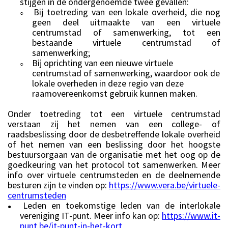
stijgen in de ondergenoemde twee gevallen:
Bij toetreding van een lokale overheid, die nog
○
geen deel uitmaakte van een virtuele
centrumstad of samenwerking, tot een
bestaande virtuele centrumstad of
samenwerking;
Bij oprichting van een nieuwe virtuele
○
centrumstad of samenwerking, waardoor ook de
lokale overheden in deze regio van deze
raamovereenkomst gebruik kunnen maken.
Onder toetreding tot een virtuele centrumstad
verstaan zij het nemen van een college- of
raadsbeslissing door de desbetreffende lokale overheid
of het nemen van een beslissing door het hoogste
bestuursorgaan van de organisatie met het oog op de
goedkeuring van het protocol tot samenwerken. Meer
info over virtuele centrumsteden en de deelnemende
besturen zijn te vinden op:
https://www.vera.be/virtuele-
centrumsteden
Leden en toekomstige leden van de interlokale
●
vereniging IT-punt. Meer info kan op:
https://www.it-
punt.be/it-punt-in-het-kort