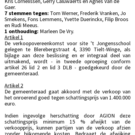
Kris Cornelissen, Gerry Caluwaerts en Agnes Van de
Gaer.
7 stemmen tegen:
Tom Werner, Frederik Vranken, Jo
Smekens, Fons Lemmens, Yvette Duerinckx, Filip Broos
en Rudi Meeus.
1 onthouding:
Marleen De Vry.
Artikel 1
De verkoopovereenkomst voor site 't Jongensschool
gelegen te Blerebergstraat 4, 3390 Tielt-Winge, als
bijlage aan deze beslissing en er integraal deel van
uitmakend, wordt - in tweede oproeping conform
artikel 26 lid 2 en lid 3 DLB - goedgekeurd door de
gemeenteraad.
Artikel 2
De gemeenteraad gaat akkoord met de verkoop van
het onroerend goed tegen schattingsprijs van 1.400.000
euro.
Indien ingevolge herschatting door AGION deze
schattingsprijs minimum 15 % afwijkt van de
verkoopprijs, kunnen partijen van de verkoop afzien
zonder bijkomende kosten. Bedraagt de afwijking