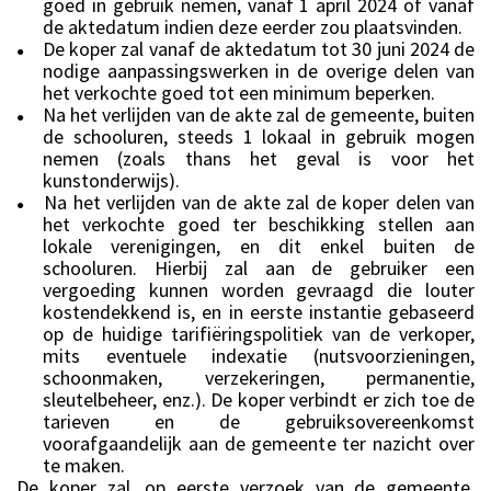
goed in gebruik nemen, vanaf 1 april 2024 of vanaf
de aktedatum indien deze eerder zou plaatsvinden.
De koper zal vanaf de aktedatum tot 30 juni 2024 de
●
nodige aanpassingswerken in de overige delen van
het verkochte goed tot een minimum beperken.
Na het verlijden van de akte zal de gemeente, buiten
●
de schooluren, steeds 1 lokaal in gebruik mogen
nemen (zoals thans het geval is voor het
kunstonderwijs).
Na het verlijden van de akte zal de koper delen van
●
het verkochte goed ter beschikking stellen aan
lokale verenigingen, en dit enkel buiten de
schooluren. Hierbij zal aan de gebruiker een
vergoeding kunnen worden gevraagd die louter
kostendekkend is, en in eerste instantie gebaseerd
op de huidige tarifiëringspolitiek van de verkoper,
mits eventuele indexatie (nutsvoorzieningen,
schoonmaken, verzekeringen, permanentie,
sleutelbeheer, enz.). De koper verbindt er zich toe de
tarieven en de gebruiksovereenkomst
voorafgaandelijk aan de gemeente ter nazicht over
te maken.
De koper zal, op eerste verzoek van de gemeente,