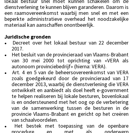
lokaal bestuur snel moet kunnen schakelen om de
dienstverlening te kunnen blijven garanderen. Daarom is
een raamovereenkomst waarbij men snel en met een
beperkte administratieve overhead het noodzakelijke
materiaal kan aanschaffen onontbeerlijk.
Juridische gronden
Decreet over het lokaal bestuur van 22 december
●
2017.
Het besluit van de provincieraad van Vlaams-Brabant
●
van 30 mei 2000 tot oprichting van «VERA als
autonoom provinciebedrijf» (hierna: VERA).
Art. 4 en 5 van de beheersovereenkomst van VERA
●
zoals goedgekeurd door de provincieraad van 17
december 2013, waarbij de dienstverlening die VERA
ontwikkelt en aanbiedt als doel heeft e-government
te helpen realiseren bij lokale besturen, bovenlokaal
is en ondersteunend met het oog op de verbetering
van de samenwerking tussen de besturen in de
provincie Vlaams-Brabant en gericht op het creëren
van schaalvoordelen.
Het bestek met toepassing van de openbare
●
procedure en met als onderwerp