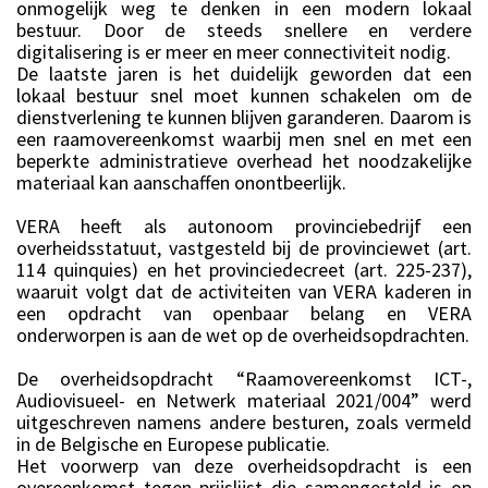
onmogelijk weg te denken in een modern lokaal
bestuur. Door de steeds snellere en verdere
digitalisering is er meer en meer connectiviteit nodig.
De laatste jaren is het duidelijk geworden dat een
lokaal bestuur snel moet kunnen schakelen om de
dienstverlening te kunnen blijven garanderen. Daarom is
een raamovereenkomst waarbij men snel en met een
beperkte administratieve overhead het noodzakelijke
materiaal kan aanschaffen onontbeerlijk.
VERA heeft als autonoom provinciebedrijf een
overheidsstatuut, vastgesteld bij de provinciewet (art.
114 quinquies) en het provinciedecreet (art. 225-237),
waaruit volgt dat de activiteiten van VERA kaderen in
een opdracht van openbaar belang en VERA
onderworpen is aan de wet op de overheidsopdrachten.
De overheidsopdracht “Raamovereenkomst ICT-,
Audiovisueel- en Netwerk materiaal 2021/004” werd
uitgeschreven namens andere besturen, zoals vermeld
in de Belgische en Europese publicatie.
Het voorwerp van deze overheidsopdracht is een
overeenkomst tegen prijslijst die samengesteld is op