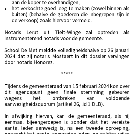
aan de koper te overhandigen;
het verkochte goed leeg te maken (zowel binnen als
●
buiten) (behalve de goederen die inbegrepen zijn in
de verkoop) zoals hiervoor vermeld.
Notaris Lerut uit Tielt-Winge zal optreden als
instrumenterend notaris voor de gemeente.
School De Met meldde volledigheidshalve op 26 januari
2024 dat zij notaris Mostaert in dit dossier vervingen
door notaris Honorez.
*****
Tijdens de gemeenteraad van 15 februari 2024 kon over
dit agendapunt geen finale stemming gebeuren
wegens het ontbreken van voldoende
aanwezigheidsquorum (artikel 26, lid 1 DLB).
In afwijking hiervan, kan de gemeenteraad, als hij
eenmaal bijeengeroepen is zonder dat het vereiste
aantal leden aanwezig is, na een tweede oproeping,
ongeacht het aantal aanwezige leden, op geldige wijze