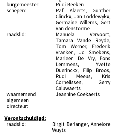
burgemeester:
Rudi Beeken
schepen:
Raf Alaerts, Gunther
Clinckx, Jan Loddewykx,
Germaine Willems, Gert
Van denstorme
raadslid:
Manuela Vervoort,
Tamara Vande Reyde,
Tom Werner, Frederik
Vranken, Jo Smekens,
Marleen De Vry, Fons
Lemmens, Yvette
Duerinckx, Filip Broos,
Rudi Meeus, Kris
Cornelissen, Gerry
Caluwaerts
waarnemend
Jeannine Coekaerts
algemeen
directeur:
Verontschuldigd:
raadslid:
Birgit Berlanger, Annelore
Wuyts