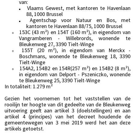
van:
Vlaams Gewest, met kantoren te Havenlaan
■
88, 1000 Brussel
Agentschap voor Natuur en Bos, met
■
kantoren te Havenlaan 88/75, 1000 Brussel
153C (43 m²) en 154T (160 m²), in eigendom van
○
Vangramberen - Willebrords, wonende te
Bleukenweg 27, 3390 Tielt-Winge
155T (20 m²), in eigendom van Merckx -
○
Boschmans, wonende te Bleukenweg 18, 3390
Tielt-Winge
154A2, 154B2 en 154R(257 m²) en 154B2 (8 m²),
○
in eigendom van Delport - Pszeniczko, wonende
te Bleukenweg 25, 3390 Tielt-Winge
In totaliteit: 1.279 m²
Gezien het voornemen tot het vaststellen van de
rooilijn ter hoogte van dit gedeelte van de Bleukenweg
uitvoering geeft aan artikel 3 (doelstellingen) en aan
artikel 4 (principes) van het decreet houdende de
gemeentewegen van 3 mei 2019 werd het aan deze
artikels getoetst.