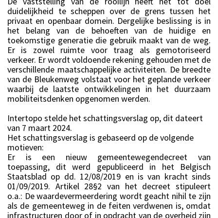
De vaststelling van de rooilijn heeft net tot doel
duidelijkheid te scheppen over de grens tussen het
privaat en openbaar domein. Dergelijke beslissing is in
het belang van de behoeften van de huidige en
toekomstige generatie die gebruik maakt van de weg.
Er is zowel ruimte voor traag als gemotoriseerd
verkeer. Er wordt voldoende rekening gehouden met de
verschillende maatschappelijke activiteiten. De breedte
van de Bleukenweg volstaat voor het geplande verkeer
waarbij de laatste ontwikkelingen in het duurzaam
mobiliteitsdenken opgenomen werden.
Intertopo stelde het schattingsverslag op, dit dateert
van 7 maart 2024.
Het schattingsverslag is gebaseerd op de volgende
motieven:
Er is een nieuw gemeentewegendecreet van
toepassing, dit werd gepubliceerd in het Belgisch
Staatsblad op dd. 12/08/2019 en is van kracht sinds
01/09/2019. Artikel 28§2 van het decreet stipuleert
o.a.:
De waardevermeerdering wordt geacht nihil
te zijn
als de gemeenteweg in de feiten verdwenen is, omdat
infrastructuren door of in opdracht van de overheid zijn