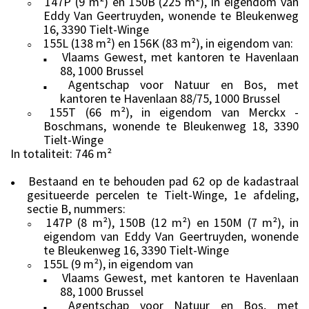
147P (9 m²) en 150B (225 m²), in eigendom van
○
Eddy Van Geertruyden, wonende te Bleukenweg
16, 3390 Tielt-Winge
155L (138 m²) en 156K (83 m²), in eigendom van:
○
Vlaams Gewest, met kantoren te Havenlaan
■
88, 1000 Brussel
Agentschap voor Natuur en Bos, met
■
kantoren te Havenlaan 88/75, 1000 Brussel
155T (66 m²), in eigendom van Merckx -
○
Boschmans, wonende te Bleukenweg 18, 3390
Tielt-Winge
In totaliteit: 746 m²
Bestaand en te behouden pad 62 op de kadastraal
●
gesitueerde percelen te Tielt-Winge, 1e afdeling,
sectie B, nummers:
147P (8 m²), 150B (12 m²) en 150M (7 m²), in
○
eigendom van Eddy Van Geertruyden, wonende
te Bleukenweg 16, 3390 Tielt-Winge
155L (9 m²), in eigendom van
○
Vlaams Gewest, met kantoren te Havenlaan
■
88, 1000 Brussel
Agentschap voor Natuur en Bos, met
■