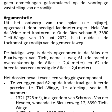
geen opmerkingen geformuleerd op de voorlopige
vaststelling van de rooilijn.
Argumentatie
Uit het ontwerp van rooilijnplan (zie bijlage),
opgemaakt door beëdigd landmeter-expert Nele Van
de Velde met kantoren te Oude Diestsebaan 5, 3390
Tielt-Winge van 10 juni 2022, blijkt duidelijk de
toekomstige rooilijn van de gemeenteweg.
De huidige weg is deels opgenomen in de Atlas der
Buurtwegen van Tielt, namelijk weg 61 (de breedte
overeenkomstig de Atlas is 2,4 meter) en 62 (de
breedte overeenkomstig de Atlas is 2,4 meter).
Het dossier bevat tevens een verleggingscomponent:
Te verleggen pad 62 op de kadastraal gesitueerde
●
percelen te Tielt-Winge, 1e afdeling, sectie B,
nummers:
132L (225 m²), in eigendom van Schroos - Van der
○
Heyden, wonende te Bleukenweg 12, 3390 Tielt-
Winge