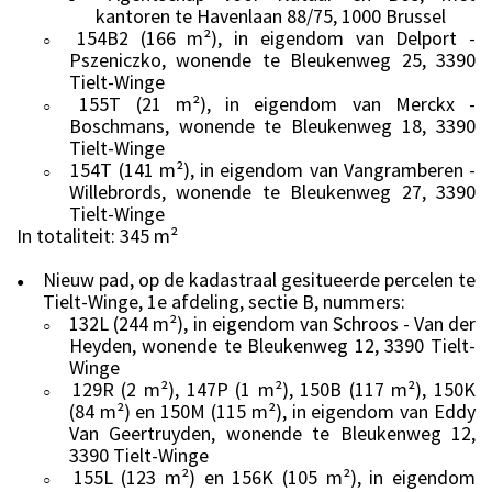
kantoren te Havenlaan 88/75, 1000 Brussel
154B2 (166 m²), in eigendom van Delport -
○
Pszeniczko, wonende te Bleukenweg 25, 3390
Tielt-Winge
155T (21 m²), in eigendom van Merckx -
○
Boschmans, wonende te Bleukenweg 18, 3390
Tielt-Winge
154T (141 m²), in eigendom van Vangramberen -
○
Willebrords, wonende te Bleukenweg 27, 3390
Tielt-Winge
In totaliteit: 345 m²
Nieuw pad, op de kadastraal gesitueerde percelen te
●
Tielt-Winge, 1e afdeling, sectie B, nummers:
132L (244 m²), in eigendom van Schroos - Van der
○
Heyden, wonende te Bleukenweg 12, 3390 Tielt-
Winge
129R (2 m²), 147P (1 m²), 150B (117 m²), 150K
○
(84 m²) en 150M (115 m²), in eigendom van Eddy
Van Geertruyden, wonende te Bleukenweg 12,
3390 Tielt-Winge
155L (123 m²) en 156K (105 m²), in eigendom
○