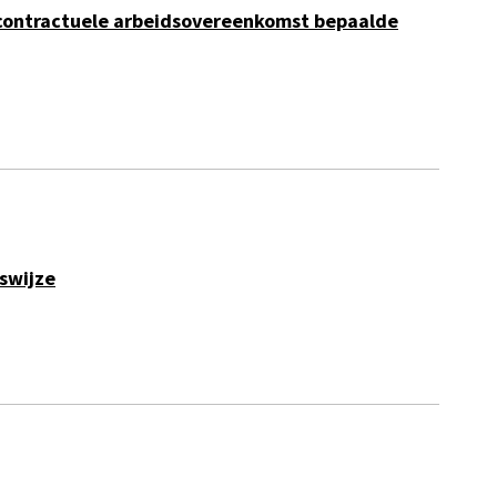
 - contractuele arbeidsovereenkomst bepaalde
swijze