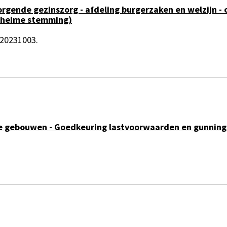
rzorgende gezinszorg - afdeling burgerzaken en welzijn
geheime stemming)
 20231003.
e gebouwen - Goedkeuring lastvoorwaarden en gunning