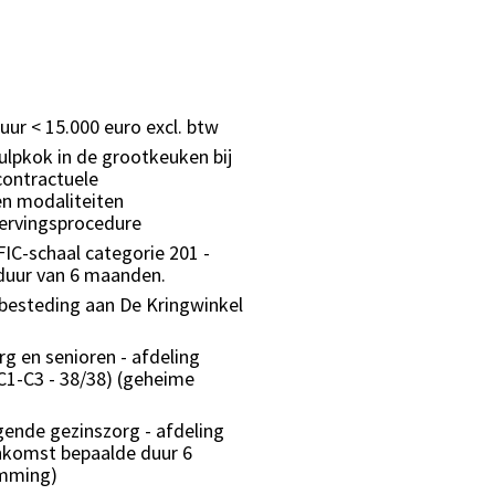
ur < 15.000 euro excl. btw
hulpkok in de grootkeuken bij
contractuele
n modaliteiten
wervingsprocedure
FIC-schaal categorie 201 -
duur van 6 maanden.
tbesteding aan De Kringwinkel
g en senioren - afdeling
C1-C3 - 38/38) (geheime
rgende gezinszorg - afdeling
enkomst bepaalde duur 6
emming)