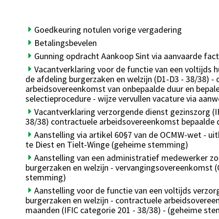
Goedkeuring notulen vorige vergadering
Betalingsbevelen
Gunning opdracht Aankoop Sint via aanvaarde factu
Vacantverklaring voor de functie van een voltijds 
de afdeling burgerzaken en welzijn (D1-D3 - 38/38) - 
arbeidsovereenkomst van onbepaalde duur en bepale
selectieprocedure - wijze vervullen vacature via aan
Vacantverklaring verzorgende dienst gezinszorg (I
38/38) contractuele arbeidsovereenkomst bepaalde 
Aanstelling via artikel 60§7 van de OCMW-wet - ui
te Diest en Tielt-Winge (geheime stemming)
Aanstelling van een administratief medewerker zor
burgerzaken en welzijn - vervangingsovereenkomst (
stemming)
Aanstelling voor de functie van een voltijds verzo
burgerzaken en welzijn - contractuele arbeidsovere
maanden (IFIC categorie 201 - 38/38) - (geheime st