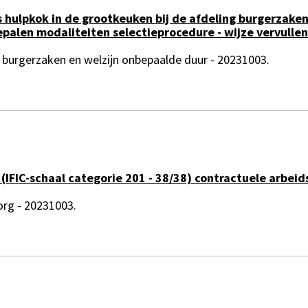
s hulpkok in de grootkeuken bij de afdeling burgerzaken 
alen modaliteiten selectieprocedure - wijze vervulle
 burgerzaken en welzijn onbepaalde duur - 20231003.
 (IFIC-schaal categorie 201 - 38/38) contractuele arb
org - 20231003.