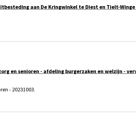
uitbesteding aan De Kringwinkel te Diest en Tielt-Win
org en senioren - afdeling burgerzaken en welzijn - v
ren - 20231003.